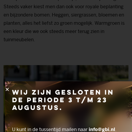
Steeds vaker kiest men dan ook voor royale beplanting
en bijzondere bomen. Heggen, siergrassen, bloemen en
planten, alles het liefst zo groen mogelijk. Warmgroen is
een kleur die we ook steeds meer terug zien in
tuinmeubelen.
Wij zijn gesloten in
de periode 3 t/m 23
augustus.
U kunt in de tussentijd mailen naar
info@gbi.nl
.