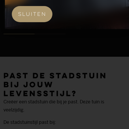
Sluiten
Past de stadstuin
bij jouw
levensstijl?
Creëer een stadstuin die bij je past. Deze tuin is
veelzijdig.
De stadstuinstijl past bij: