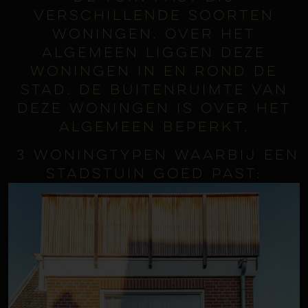
verschillende soorten
woningen. Over het
algemeen liggen deze
woningen in en rond de
stad. De buitenruimte van
deze woningen is over het
algemeen beperkt.
3 woningtypen waarbij een
stadstuin goed past: