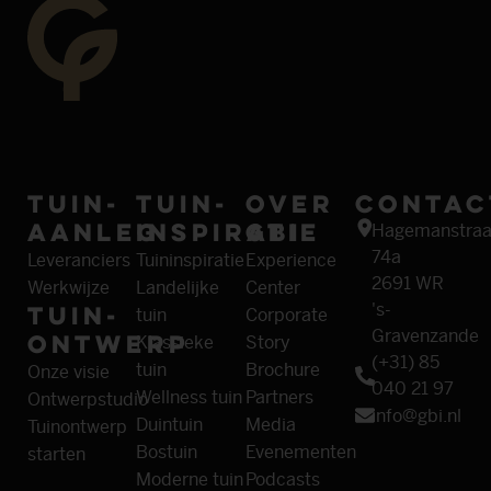
Tuin­
Tuin­
Over
Contac
aanleg
inspiratie
GBI
Hagemanstraa
74a
Leveranciers
Tuininspiratie
Experience
2691 WR
Werkwijze
Landelijke
Center
Tuin­
's-
tuin
Corporate
Gravenzande
ontwerp
Klassieke
Story
(+31) 85
tuin
Brochure
Onze visie
040 21 97
Wellness tuin
Partners
Ontwerpstudio
info@gbi.nl
Duintuin
Media
Tuinontwerp
Bostuin
Evenementen
starten
Moderne tuin
Podcasts