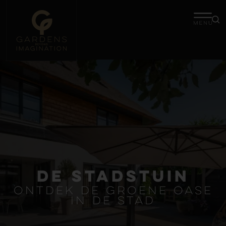
De stadstuin
ontdek de groene oase
in de stad