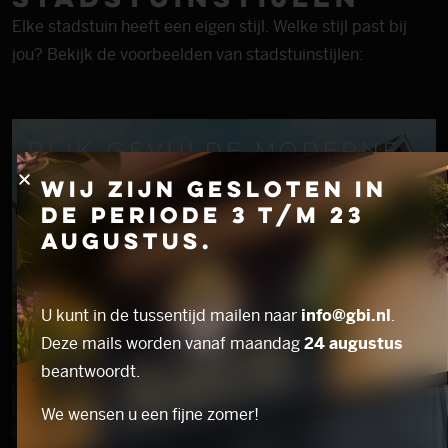
Elke stadstuin heeft een eigen stijl. Welke stijl past bij
jou? Bekijk de voorbeelden van stadstuinstijlen:
Rijk gevulde moderne
stadstuin in Westland
Wij zijn gesloten in
Een weelderige groene tuin, passend in de stadse
de periode 3 t/m 23
omgeving, rondom dit moderne huis. Er is gekozen
augustus.
voor een veranda evenals een overdekt terras om op
ieder moment te kunnen genieten van het
buitenleven met het gezin.
U kunt in de tussentijd mailen naar
info@gbi.nl
.
Bekijk het resultaat
Deze mails worden vanaf maandag
24 augustus
beantwoordt.
We wensen u een fijne zomer!