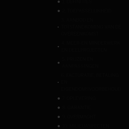
1. DEFINITIES
2. TOEPASSELIJKHEID
3. AANBOD EN
TOTSTANDKOMING VAN DE
OVEREENKOMST
4. MEER-EN MINDERWERK
EN DEELPROJECTEN
5. PRIJZEN EN
AANPASSINGEN
6. FACTURATIE, BETALING
EN
EIGENDOMSVOORBEHOUD
7. OPLEVERING
8. GARANTIE
9. OVERMACHT
10. MILIEUASPECTEN