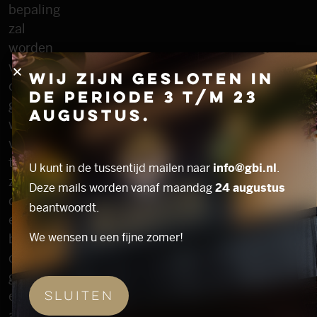
bepaling
zal
worden
vervangen
Wij zijn gesloten in
of
de periode 3 t/m 23
geacht
augustus.
worden
vervangen
te
U kunt in de tussentijd mailen naar
info@gbi.nl
.
zijn
Deze mails worden vanaf maandag
24 augustus
door
beantwoordt.
een
We wensen u een fijne zomer!
bepaling
die
geldig
Sluiten
en
afdwingbaar