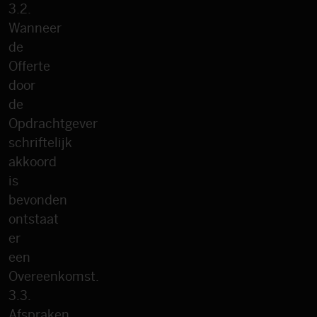
3.2.
Wanneer
de
Offerte
door
de
Opdrachtgever
schriftelijk
akkoord
is
bevonden
ontstaat
er
een
Overeenkomst.
3.3.
Afspraken