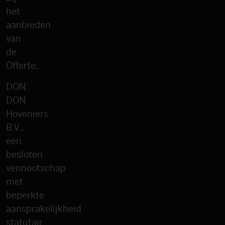
het
aanbieden
van
de
Offerte;
DON:
DON
Hoveniers
B.V.,
een
besloten
vennootschap
met
beperkte
aansprakelijkheid
statutair