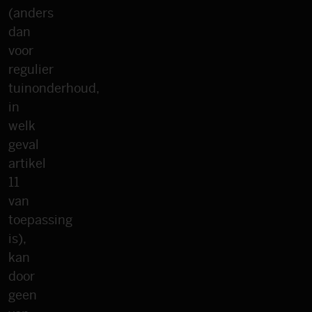
(anders
dan
voor
regulier
tuinonderhoud,
in
welk
geval
artikel
11
van
toepassing
is),
kan
door
geen