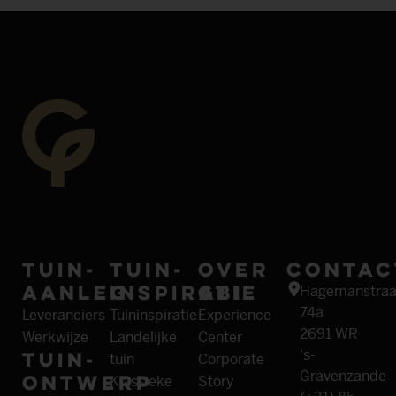
Tuin­
Tuin­
Over
Contac
aanleg
inspiratie
GBI
Hagemanstraa
74a
Leveranciers
Tuininspiratie
Experience
2691 WR
Werkwijze
Landelijke
Center
Tuin­
's-
tuin
Corporate
Gravenzande
ontwerp
Klassieke
Story