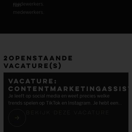
medewerkers.
hun
medewerkers.
2
openstaande
vacature(s)
Vacature:
Contentmarketingassis
Je leeft op social media en weet precies welke
trends spelen op TikTok en Instagram. Je hebt een
oog voor beeld en snapt hoe je foto’s en video’s
Bekijk deze vacature
visueel aantrekkelijk maakt. Je bent creatief en durft
te experimenteren met nieuwe contentideeën. Je
werkt precies en hebt oog voor detail – of het nu