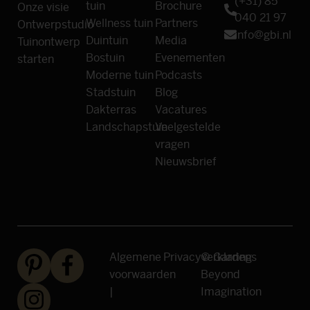
(+31) 85
tuin
Brochure
Onze visie
040 21 97
Wellness tuin
Partners
Ontwerpstudio
info@gbi.nl
Duintuin
Media
Tuinontwerp
Bostuin
Evenementen
starten
Moderne tuin
Podcasts
Stadstuin
Blog
Dakterras
Vacatures
Landschapstuin
Veelgestelde
vragen
Nieuwsbrief
Algemene
Privacyverklaring
© Gardens
voorwaarden
Beyond
|
Imagination