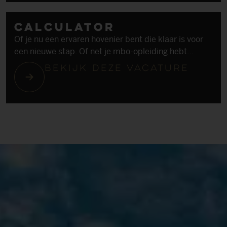
gaat om een filter, een caption of een goede
compositie. Je leert snel en vindt het leuk om nieuwe
Calculator
tools en strategieën te ontdekken. Je bent
Of je nu een ervaren hovenier bent die klaar is voor
zelfstandig, maar werkt ook graag samen om de
een nieuwe stap. Of net je mbo-opleiding hebt
mooiste content te creëren.
afgerond, wij zoeken collega's die gek zijn op
Bekijk deze vacature
rekenen. Ervaring in de hoveniersbranche is een pré.