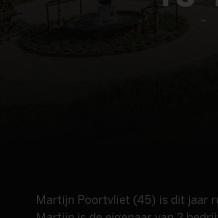
-
Martijn Poortvliet (45) is dit jaa
Martijn is de eigenaar van 2 bed