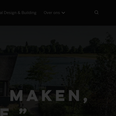
al Design & Building
Over ons
g maken,
e.”