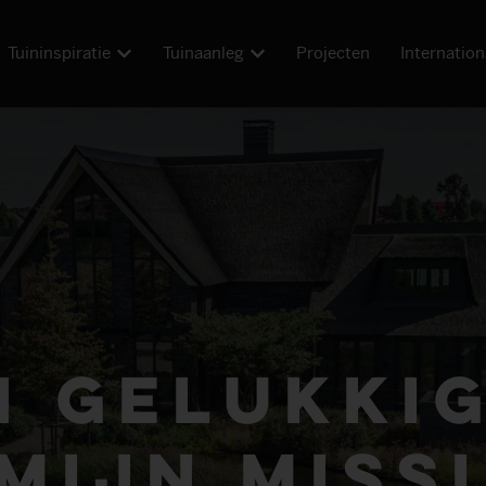
Tuininspiratie
Tuinaanleg
Projecten
Internation
 gelukki
 mijn missi