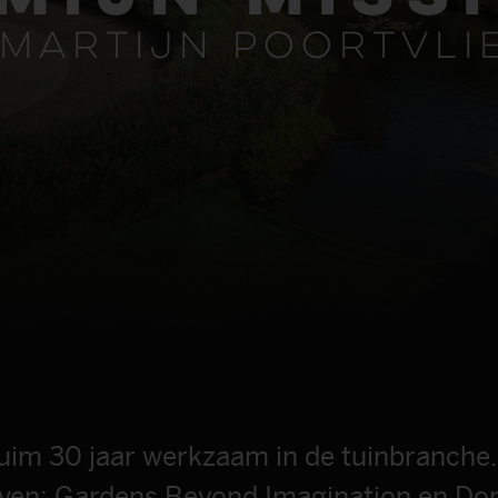
 Martijn Poortvli
r ruim 30 jaar werkzaam in de tuinbranche.
rijven: Gardens Beyond Imagination en Do