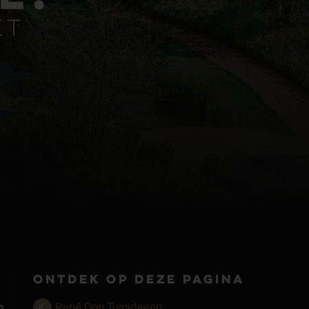
et
Ontdek op deze pagina
n
René Don Tuinideeën