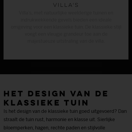
Villa's
Villa’s, met natuurlijke weelderige tuinen en
indrukwekkende gevels bieden een ideale
omgeving voor een klassieke tuin. De klassieke stijl
voegt een vleugje grandeur toe aan de
majestueuze uitstraling van de villa.
Het design van de
klassieke tuin
Is het design van de klassieke tuin goed uitgevoerd? Dan
straalt de tuin rust, harmonie en klasse uit. Sierlijke
bloemperken, hagen, rechte paden en stijlvolle