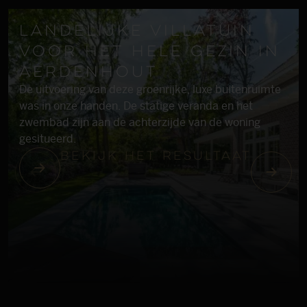
Landelijke villatuin
voor het hele gezin in
Aerdenhout
De uitvoering van deze groenrijke, luxe buitenruimte
was in onze handen. De statige veranda en het
zwembad zijn aan de achterzijde van de woning
gesitueerd.
Bekijk het resultaat