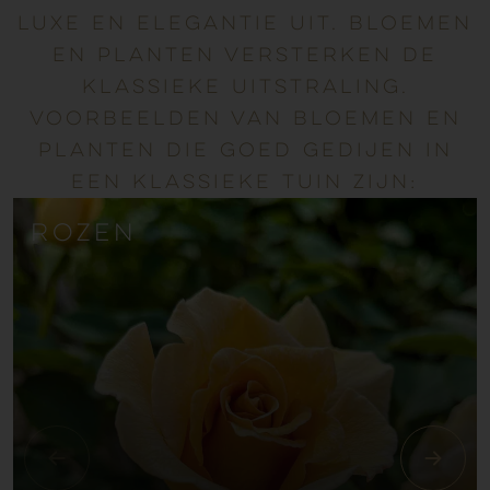
luxe en elegantie uit. Bloemen
en planten versterken de
klassieke uitstraling.
Voorbeelden van bloemen en
planten die goed gedijen in
een klassieke tuin zijn:
Rozen