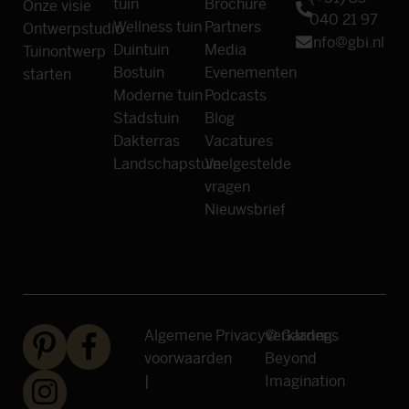
tuin
Brochure
Onze visie
040 21 97
Wellness tuin
Partners
Ontwerpstudio
info@gbi.nl
Duintuin
Media
Tuinontwerp
Bostuin
Evenementen
starten
Moderne tuin
Podcasts
Stadstuin
Blog
Dakterras
Vacatures
Landschapstuin
Veelgestelde
vragen
Nieuwsbrief
Algemene
Privacyverklaring
© Gardens
voorwaarden
Beyond
|
Imagination