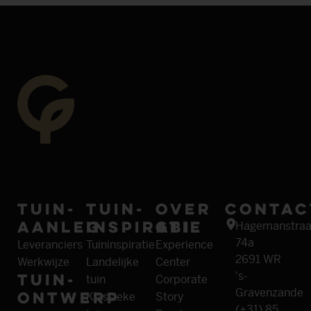
Tuin­
Tuin­
Over
Contac
aanleg
inspiratie
GBI
Hagemanstraa
74a
Leveranciers
Tuininspiratie
Experience
2691 WR
Werkwijze
Landelijke
Center
Tuin­
's-
tuin
Corporate
Gravenzande
ontwerp
Klassieke
Story
(+31) 85