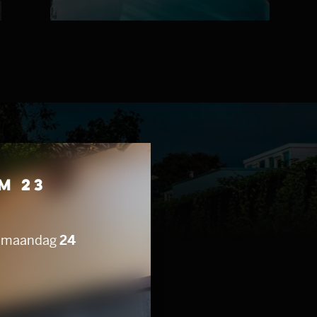
m 23
af maandag
24