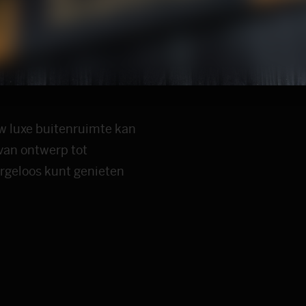
ng en
w luxe buitenruimte kan
 van ontwerp tot
zorgeloos kunt genieten