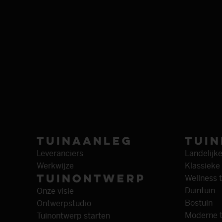
Tuin­aanleg
Tuin
Leveranciers
Landelijke
Werkwijze
Klassieke 
Tuin­ontwerp
Wellness t
Duintuin
Onze visie
Bostuin
Ontwerpstudio
Moderne t
Tuinontwerp starten